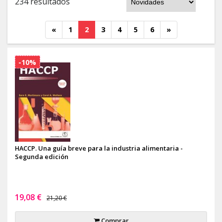
234 resultados
«
1
2
3
4
5
6
»
-10%
HACCP. Una guía breve para la industria alimentaria -
Segunda edición
19,08 €
21,20 €
Comprar