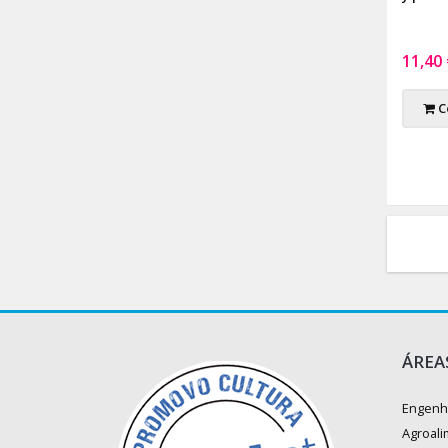
11,40
C
ÁREA
Engenh
Agroali