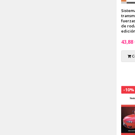
Sistem
transm
fuerzas
de roda
edició
43,88
C
-10%