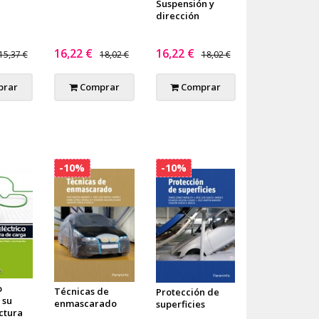
Suspensión y
dirección
16,22 €
16,22 €
15,37 €
18,02 €
18,02 €
rar
Comprar
Comprar
-10%
-10%
o
Técnicas de
Protección de
 su
enmascarado
superficies
ctura