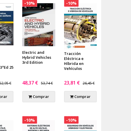
-10%
-10%
Electric and
Tracción
Hybrid Vehicles
Eléctrica e
3rd Edition
Híbrida en
 3ªEd 25
Vehículos
48,37 €
23,81 €
52,95 €
53,74 €
26,45 €
rar
Comprar
Comprar
-10%
-10%