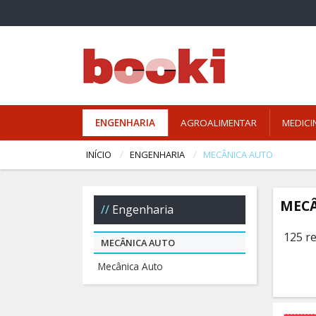
ENGENHARIA
AGROALIMENTAR
MEDICI
INÍCIO
ENGENHARIA
MECÂNICA AUTO
MECÂ
Engenharia
125 r
MECÂNICA AUTO
Mecânica Auto