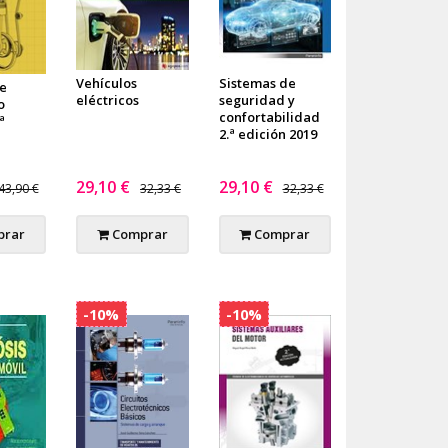
Sistemas de
Vehículos
e
seguridad y
eléctricos
o
confortabilidad
ª
2.ª edición 2019
29,10 €
29,10 €
43,90 €
32,33 €
32,33 €
rar
Comprar
Comprar
-10%
-10%