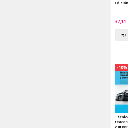
Edición
37,11
C
-10%
Técnic
reacon
y pree