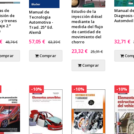
as de
Manual d
Estudio de la
Manual de
isión de
Diagnosis 
inyección diésel
Tecnologia
 y trenes
Automóvil
mediante la
Automotiva -
je 2.ª
medida del flujo
Trad. 25ª Ed.
n
de cantidad de
Alemã
movimiento del
 €
57,05 €
32,71 €
chorro
48,76 €
63,39 €
23,32 €
25,91 €
omprar
Comprar
Comp
Comprar
-10%
-10%
-10%