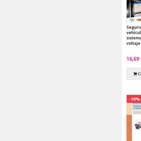
Seguri
vehícu
sistema
voltaje
16,69
C
-10%