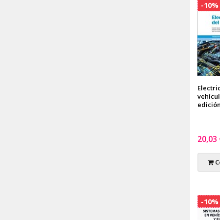
-10%
Electri
vehícul
edició
20,03
C
-10%