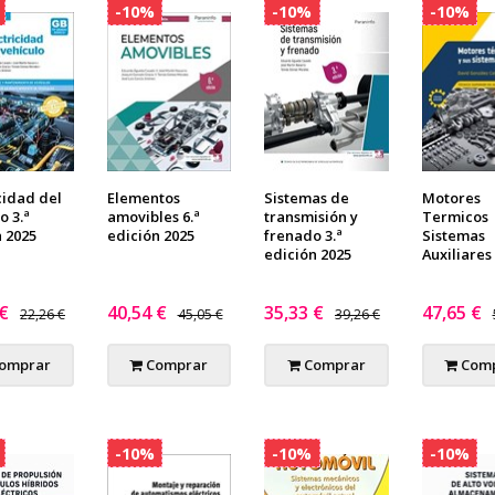
-10%
-10%
-10%
cidad del
Elementos
Sistemas de
Motores
o 3.ª
amovibles 6.ª
transmisión y
Termicos
n 2025
edición 2025
frenado 3.ª
Sistemas
edición 2025
Auxiliares
 €
40,54 €
35,33 €
47,65 €
22,26 €
45,05 €
39,26 €
omprar
Comprar
Comprar
Comp
-10%
-10%
-10%