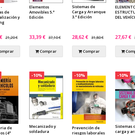
Sistemas de
 -
Elementos
ELEMENT
Carga y Arranque
as de
Amovibles 5.ª
ESTRUCTU
3.ª Edición
alización y
Edición
DEL VEHÍ
ing
 €
33,39 €
28,62 €
27,67 €
21,20 €
37,10 €
31,80 €
omprar
Comprar
Comprar
Comp
-10%
-10%
-10%
Mecanizado y
Sistemas 
eria de
Prevención de
soldadura
carga y a
os (4ª
riesgos laborales