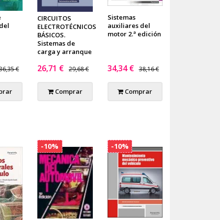
e
Sistemas
CIRCUITOS
del
auxiliares del
ELECTROTÉCNICOS
motor 2.ª edición
BÁSICOS.
Sistemas de
carga y arranque
26,71 €
34,34 €
36,35 €
29,68 €
38,16 €
rar
Comprar
Comprar
-10%
-10%