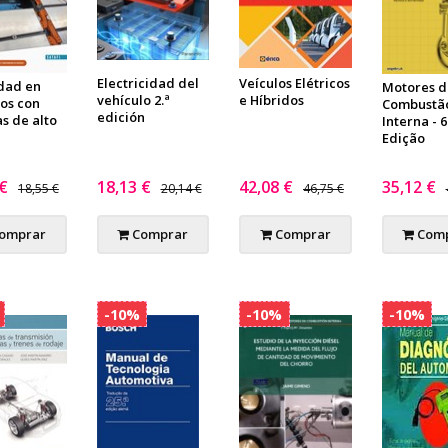
Electricidad del
Veículos Elétricos
dad en
Motores d
vehículo 2.ª
e Híbridos
los con
Combustã
edición
s de alto
Interna - 6
Edição
 €
18,13 €
42,08 €
35,12 €
18,55 €
20,14 €
46,75 €
omprar
Comprar
Comprar
Comp
-10%
-10%
-10%