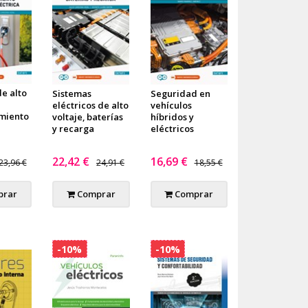
e alto
Sistemas
Seguridad en
eléctricos de alto
vehículos
miento
voltaje, baterías
híbridos y
y recarga
eléctricos
22,42 €
16,69 €
23,96 €
24,91 €
18,55 €
rar
Comprar
Comprar
-10%
-10%