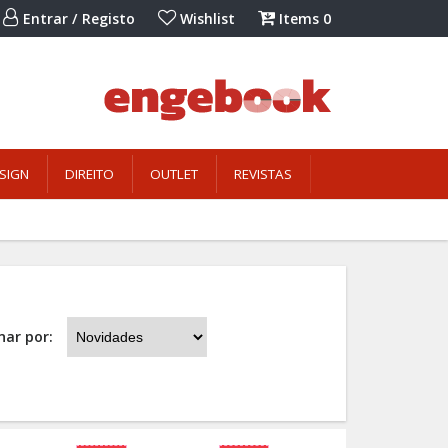
Entrar / Registo
Wishlist
Items
0
SIGN
DIREITO
OUTLET
REVISTAS
nar por: