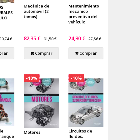
Mecánica del
Mantenimiento
OS
automóvil (2
mecánico
RALES
tomos)
preventivo del
CULO
vehículo
82,35 €
24,80 €
30,74 €
91,50 €
27,56 €
rar
Comprar
Comprar
-10%
-10%
de
Circuitos de
Motores
rranque
fluidos.