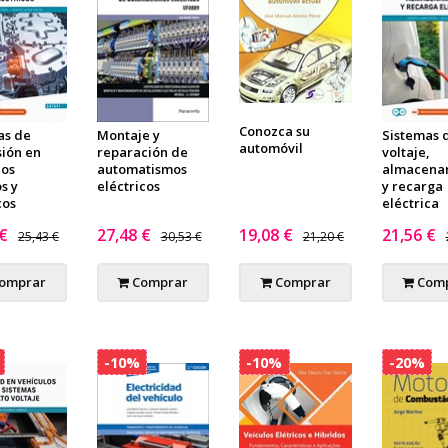
Conozca su
as de
Montaje y
Sistemas d
automóvil
sión en
reparación de
voltaje,
los
automatismos
almacena
s y
eléctricos
y recarga
cos
eléctrica
 €
27,48 €
19,08 €
21,56 €
25,43 €
30,53 €
21,20 €
omprar
Comprar
Comprar
Comp
-10%
-10%
-20%