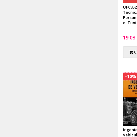
UF0952
Técnic
Person
el Tun
19,08
C
-10%
Ingeni
Vehicul