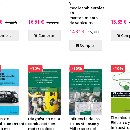
)
y
medioambientales
en
mantenimiento
 €
16,51 €
13,83 €
41,23 €
18,35 €
de vehículos
14,31 €
15,90 €
omprar
Comprar
Comp
Comprar
-10%
-10%
-10%
El Vehícul
as de
Diagnóstico de la
Influencia de los
Eléctrico y
dicionamiento
combustión en
ciclos Atkinson y
Infraestru
ntrega
motores diesel
Miller sobre el