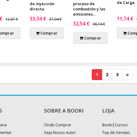
de Carga
de inyección
proceso de
directa
combustión y las
emisiones...
 €
33,34 €
11,74 €
12,67 €
37,04 €
32,54 €
36,16 €
omprar
Comprar
Comp
Comprar
1
2
3
»
S
SOBRE A BOOKI
LOJA
aria
Onde Comprar
Booki|Cursos
mentar
Seja Nosso Autor
Top de Vendas