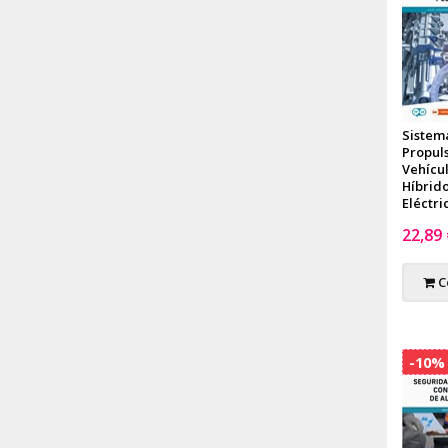
Sistem
Propul
Vehícu
Híbrido
Eléctri
22,89
C
-10%