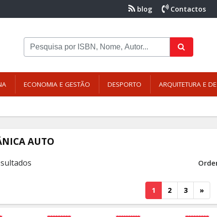
blog
Contactos
NA
ECONOMIA E GESTÃO
DESPORTO
ARQUITETURA E DE
NICA AUTO
esultados
Orde
1
2
3
»