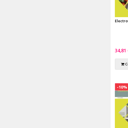
Electro
34,81
C
-10%