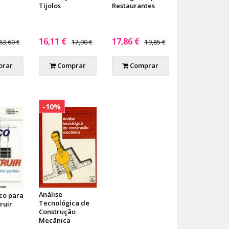
Tijolos
Restaurantes
16,11 €
17,86 €
63,60 €
17,90 €
19,85 €
rar
Comprar
Comprar
-10%
Análise
co para
Tecnológica de
ruir
Construção
Mecânica