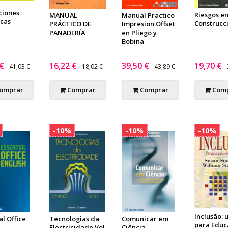
ciones
Riesgos en
MANUAL
Manual Practico
cas
Construcc
PRÁCTICO DE
Impresion Offset
PANADERÍA
en Pliego y
Bobina
 €
16,22 €
39,50 €
19,70 €
41,03 €
18,02 €
43,89 €
omprar
Comprar
Comprar
Comp
-10%
-10%
-10%
Inclusão: 
al Office
Tecnologias da
Comunicar em
para Educ
Electricidade Vol.
Ciência