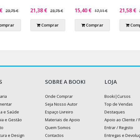
 €
21,38 €
15,40 €
21,58 €
23,75 €
23,75 €
17,11 €
omprar
Comprar
Comprar
Comp
S
SOBRE A BOOKI
LOJA
aria
Onde Comprar
Booki|Cursos
mentar
Seja Nosso Autor
Top de Vendas
na e Saúde
Espaço Livreiro
Destaques
ia e Gestão
Materiais de Apoio
Apoio ao Cliente /
to
Quem Somos
Entrar / Registo
tura e Design
Contactos
Entregas e Devolu