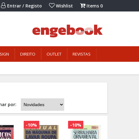
Entrar / Registo
Wishlist
Items
0
SIGN
DIREITO
OUTLET
REVISTAS
nar por:
-10%
-10%