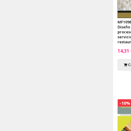
MF1098
Diseño
proces
servici
restau
14,31
C
-10%