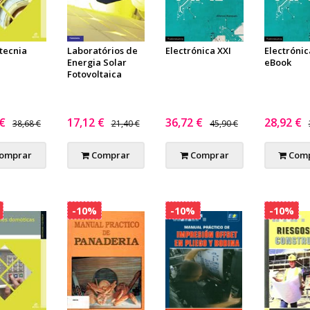
tecnia
Laboratórios de
Electrónica XXI
Electrónic
Energia Solar
eBook
Fotovoltaica
 €
17,12 €
36,72 €
28,92 €
38,68 €
21,40 €
45,90 €
omprar
Comprar
Comprar
Comp
-10%
-10%
-10%