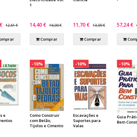
1
 €
14,40 €
11,70 €
57,24 €
12,61 €
16,00 €
13,00 €
omprar
Comprar
Comprar
Comp
-10%
-10%
-10%
s e
Como Construir
Escavações e
Guia Práti
mentos
com Betão,
Suportes para
Bem Const
Tijolos e Cimento
Valas