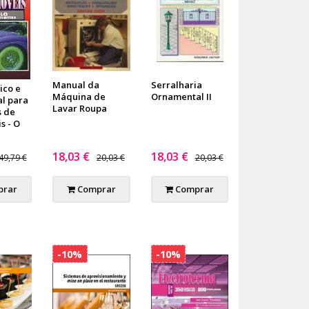
Manual da
Serralharia
ico e
Máquina de
Ornamental II
al para
Lavar Roupa
 de
s - O
18,03 €
18,03 €
49,79 €
20,03 €
20,03 €
rar
Comprar
Comprar
-10%
-10%