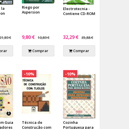
Riego por
 la
Electrotecnia -
Aspersion
ion
Contiene CD-ROM
9,80 €
32,29 €
21,89 €
10,89 €
35,88 €
rar
Comprar
Comprar
-10%
-10%
um Guia
Técnica de
Cozinha
adores
Construção com
Portuguesa para