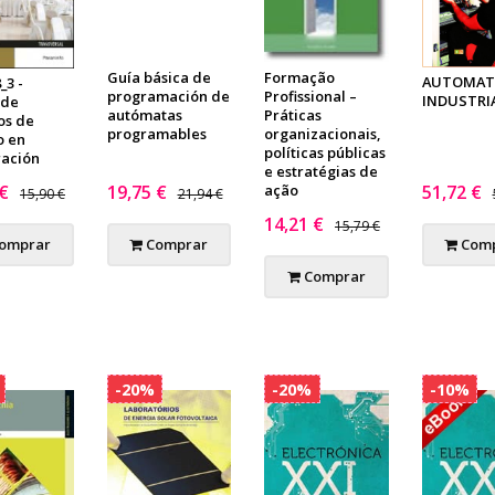
Guía básica de
Formação
AUTOMAT
_3 -
programación de
Profissional –
INDUSTRI
 de
autómatas
Práticas
os de
programables
organizacionais,
o en
políticas públicas
ración
e estratégias de
 €
19,75 €
ação
51,72 €
15,90 €
21,94 €
14,21 €
15,79 €
omprar
Comprar
Comp
Comprar
-20%
-20%
-10%