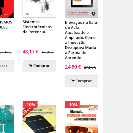
Sistemas
ISMOS
Inovação na Sala
Electrotécnicos
ALES
de Aula -
de Potencia
Atualizado e
Ampliado: Como
a Inovação
Disruptiva Muda
43,17 €
57,47 €
47,97 €
a Forma de
Aprende
rar
Comprar
24,80 €
27,56 €
Comprar
-10%
-10%