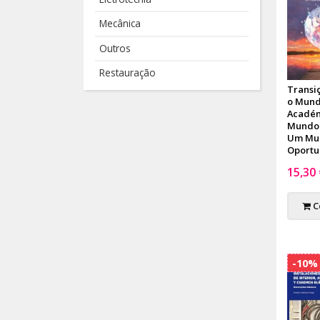
Mecânica
Outros
Restauração
Transi
o Mun
Académ
Mundo 
Um Mu
Oportu
15,30
C
-10%