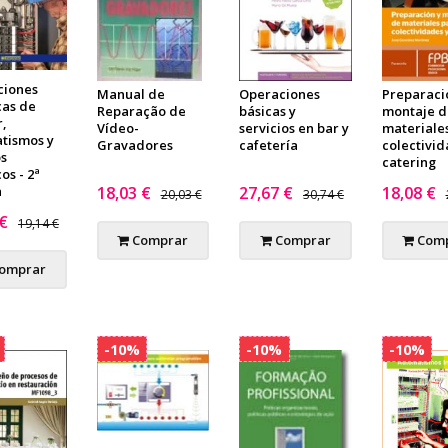
ciones
Operaciones
Preparaci
Manual de
cas de
básicas y
montaje d
Reparação de
r,
servicios en bar y
materiale
Vídeo-
tismos y
cafetería
colectivid
Gravadores
s
catering
os - 2ª
n
18,03 €
27,67 €
18,08 €
20,03 €
30,74 €
 €
19,14 €
Comprar
Comprar
Comp
omprar
-10%
-10%
-10%