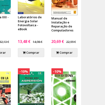
a XXI -
Laboratórios de
Manual de
Energia Solar
Instalação e
Fotovoltaica -
Reparação de
eBook
Computadores
13,48 €
20,69 €
32,13 €
14,98 €
22,99 €
rar
Comprar
Comprar
-10%
-10%