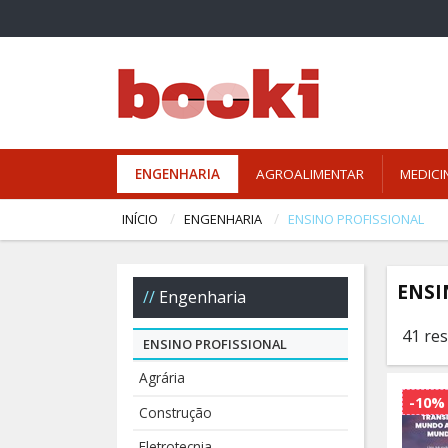
ENGENHARIA
AGROALIMENTAR
MEDICI
INÍCIO
ENGENHARIA
ENSINO PROFISSIONAL
ENSI
Engenharia
41 re
ENSINO PROFISSIONAL
Agrária
-10%
Construção
Eletrotecnia