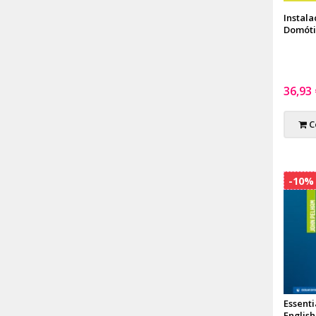
Instala
Domóti
36,93
C
-10%
Essenti
English