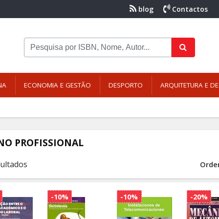
blog
Contactos
NA
ECONOMIA E GESTÃO
DESPORTO
ARQUITETURA E DE
NO PROFISSIONAL
sultados
Orde
-10%
-10%
-20%