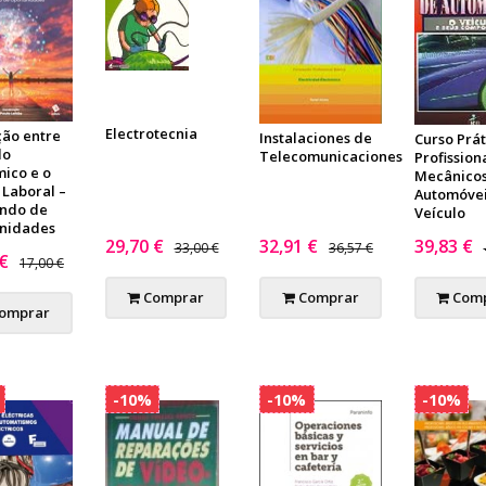
Electrotecnia
ção entre
Instalaciones de
Curso Prát
do
Telecomunicaciones
Profission
ico e o
Mecânicos
Laboral –
Automóvei
ndo de
Veículo
nidades
29,70 €
32,91 €
39,83 €
33,00 €
36,57 €
 €
17,00 €
Comprar
Comprar
Comp
omprar
-10%
-10%
-10%