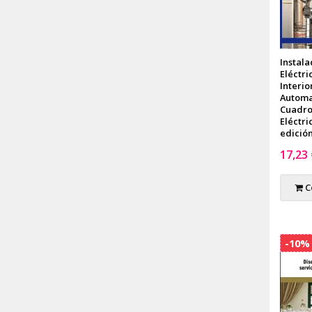
Instala
Eléctri
Interio
Automa
Cuadro
Eléctric
edició
17,23
C
-10%