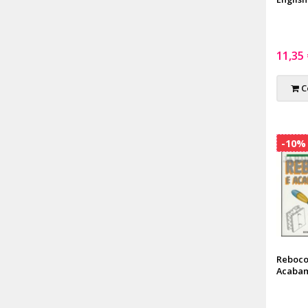
11,35
C
-10%
Reboco
Acaba