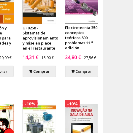
Electrotecnia 350
ón y
UF0258 -
conceptos
e
Sistemas de
teóricos 800
s para
aprovisionamiento
problemas 11.ª
ades y
y mise en place
edición
en el restaurante
14,31 €
24,80 €
20,09 €
15,90 €
27,56 €
rar
Comprar
Comprar
-10%
-10%