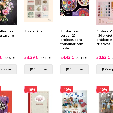
o-Buquê -
Bordar é facil
Bordar com
Costura 
estacar e
cores - 27
- 30 projet
r
projetos para
práticos e
trabalhar com
criativos
bastidor
 €
33,39 €
24,43 €
30,83 €
32,89 €
37,10 €
27,14 €
omprar
Comprar
Comprar
Comp
-10%
-10%
-10%