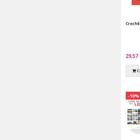
Crochê
29,57
C
-10%