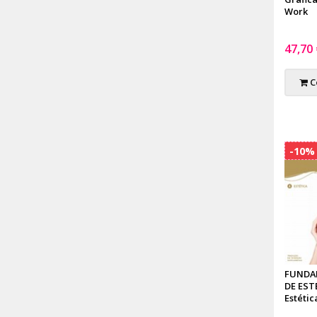
Work
47,70
C
-10%
FUNDA
DE ESTÉ
Estétic