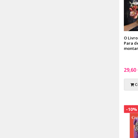
O Livr
Para d
monta
29,60
C
-10%