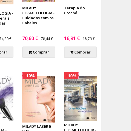
MILADY
Terapia do
COSMETOLOGIA -
Croché
OGIA -
Cuidados com os
erais
Cabelos
das
70,60 €
16,91 €
74,20 €
78,44 €
18,79 €
rar
Comprar
Comprar
-10%
-10%
MILADY
MILADY LASER E
M -
COSMETOLOGIA -