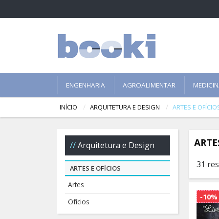
ENGENHARIA
AGROALIMENTAR
MEDICI
INÍCIO
ARQUITETURA E DESIGN
ARTES E OFÍCIO
ARTE
Arquitetura e Design
31 re
ARTES E OFÍCIOS
Artes
-10%
Ofícios