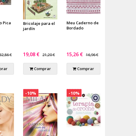
o Pica
Meu Caderno de
Bricolaje para el
Bordado
jardín
19,08 €
15,26 €
32,86 €
21,20 €
16,96 €
rar
Comprar
Comprar
-10%
-10%