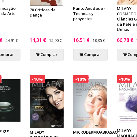
nicação
Punto Anudado -
MILADY
70 Críticas de
 da Arte
Técnicas y
COSMETOL
Dança
proyectos
Ciências G
da Pele e 
Unhas
 €
14,31 €
16,51 €
66,78 €
24,91 €
15,90 €
18,35 €
omprar
Comprar
Comprar
Comp
-10%
-10%
-10%
legre
MILADY
MILADY
MICRODERMOABRASAO
MAQUIAGE