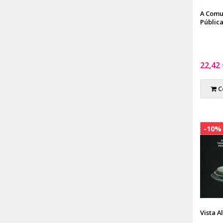
A Comu
Pública
22,42
C
-10%
Vista A