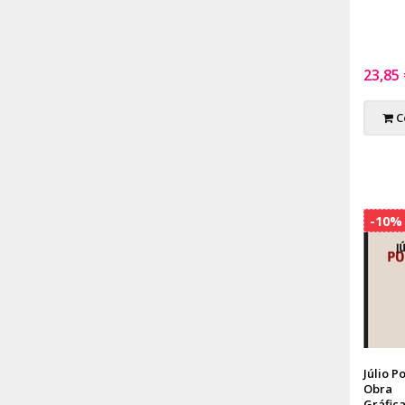
23,85
C
-10%
Júlio P
Obra
Gráfic