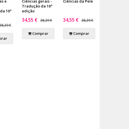
es e
Ciências gerais -
Ciências da Pele
Tradução da 10ª
da 10ª
edição
34,55 €
34,55 €
38,39 €
38,39 €
38,39 €
Comprar
Comprar
rar