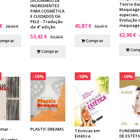
DICIONÁRIO DE
Teoria das
INGREDIENTES
Maquiage
PARA COSMÉTICA
especiais,
E CUIDADOS DA
Evolução 
PELE - Tradução
 €
45,87 €
maquiag
26,50 €
50,97 €
da 4ª edição
62,96 €
53,42 €
59,36 €
omprar
Comprar
Comp
Comprar
-10%
-10%
-10%
omar -
PLASTIC DREAMS
Técnicas em
FUNDAME
Estética
DE ESTÉTIC
a/Graphic