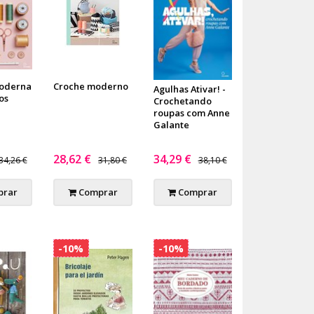
Moderna
Croche moderno
Agulhas Ativar! -
os
Crochetando
roupas com Anne
Galante
28,62 €
34,29 €
34,26 €
31,80 €
38,10 €
rar
Comprar
Comprar
-10%
-10%