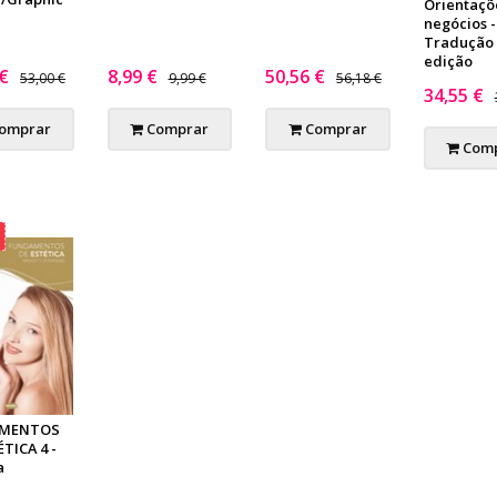
Orientaçõ
negócios -
Tradução 
edição
 €
8,99 €
50,56 €
53,00 €
9,99 €
56,18 €
34,55 €
omprar
Comprar
Comprar
Comp
MENTOS
TICA 4 -
a