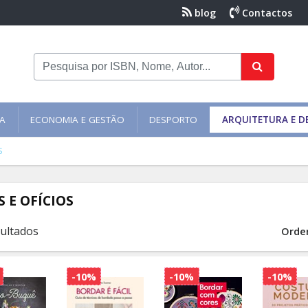
blog
Contactos
NA
ECONOMIA E GESTÃO
DESPORTO
ARQUITETURA E D
S
S E OFÍCIOS
sultados
Orde
-10%
-10%
-10%