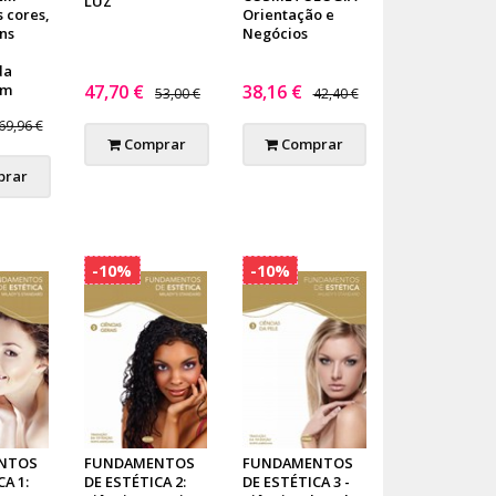
LUZ
 cores,
Orientação e
ns
Negócios
da
em
47,70 €
38,16 €
53,00 €
42,40 €
69,96 €
Comprar
Comprar
rar
-10%
-10%
NTOS
FUNDAMENTOS
FUNDAMENTOS
A 1:
DE ESTÉTICA 2:
DE ESTÉTICA 3 -