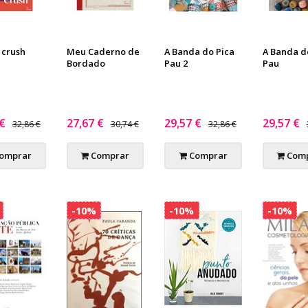
 crush
Meu Caderno de
A Banda do Pica
A Banda d
Bordado
Pau 2
Pau
 €
27,67 €
29,57 €
29,57 €
32,86 €
30,74 €
32,86 €
omprar
Comprar
Comprar
Comp
-10%
-10%
-10%