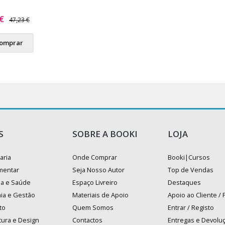
 €
47,23 €
omprar
S
SOBRE A BOOKI
LOJA
aria
Onde Comprar
Booki|Cursos
mentar
Seja Nosso Autor
Top de Vendas
na e Saúde
Espaço Livreiro
Destaques
ia e Gestão
Materiais de Apoio
Apoio ao Cliente /
to
Quem Somos
Entrar / Registo
tura e Design
Contactos
Entregas e Devolu