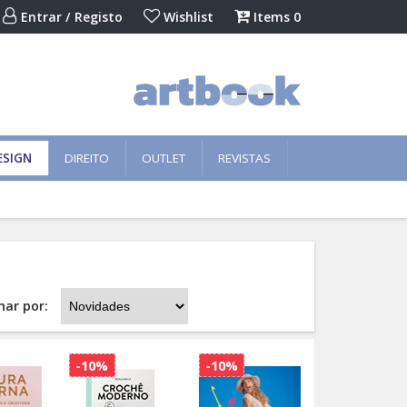
Entrar / Registo
Wishlist
Items
0
ESIGN
DIREITO
OUTLET
REVISTAS
nar por:
-10%
-10%