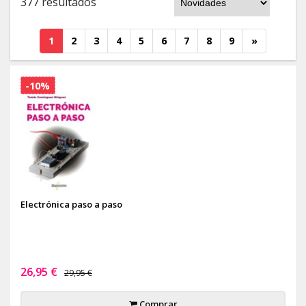
377 resultados
1
2
3
4
5
6
7
8
9
»
-10%
Electrónica paso a paso
26,95 €
29,95 €
Comprar