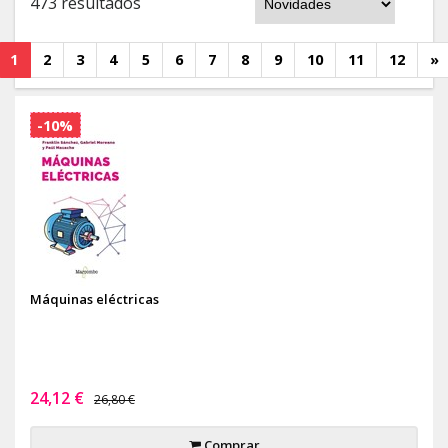
473 resultados
1
2
3
4
5
6
7
8
9
10
11
12
»
-10%
Máquinas eléctricas
24,12 €
26,80 €
Comprar