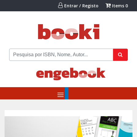
Entrar / Registo
Items
0