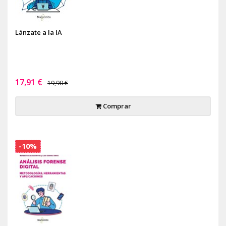
Lánzate a la IA
17,91 €
19,90 €
Comprar
-10%