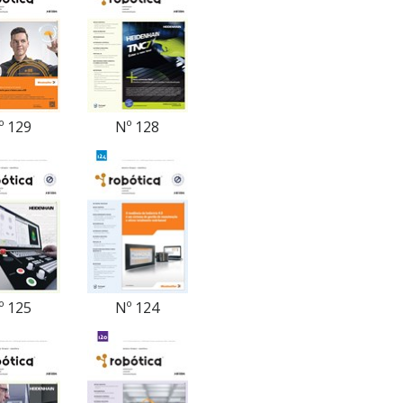
º 129
Nº 128
º 125
Nº 124