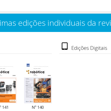
imas edições individuais da rev
Edições Digitais
º 141
Nº 140