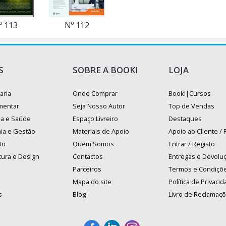
º 113
Nº 112
S
SOBRE A BOOKI
LOJA
aria
Onde Comprar
Booki|Cursos
mentar
Seja Nosso Autor
Top de Vendas
na e Saúde
Espaço Livreiro
Destaques
ia e Gestão
Materiais de Apoio
Apoio ao Cliente /
to
Quem Somos
Entrar / Registo
tura e Design
Contactos
Entregas e Devolu
Parceiros
Termos e Condiçõ
Mapa do site
Política de Privaci
s
Blog
Livro de Reclamaç