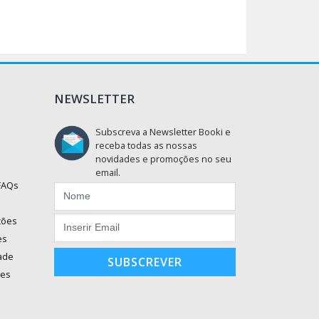
NEWSLETTER
Subscreva a Newsletter Booki e
receba todas as nossas
novidades e promoções no seu
email.
 FAQs
ções
es
dade
SUBSCREVER
ões