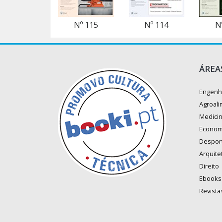
Nº 115
Nº 114
N
ÁREA
Engenh
Agroali
Medici
Econom
Despor
Arquite
Direito
Ebooks
Revista