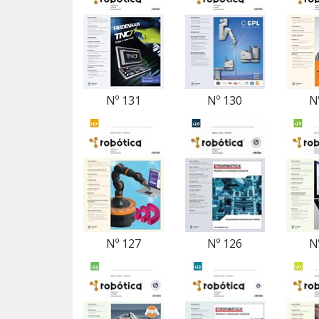
Nº 131
Nº 130
N
Nº 127
Nº 126
N