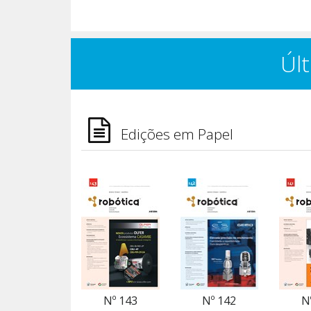
Últ
Edições em Papel
Nº 143
Nº 142
N