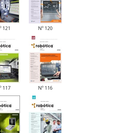
º 121
Nº 120
º 117
Nº 116