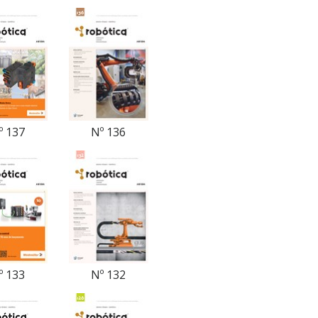
º 137
Nº 136
º 133
Nº 132