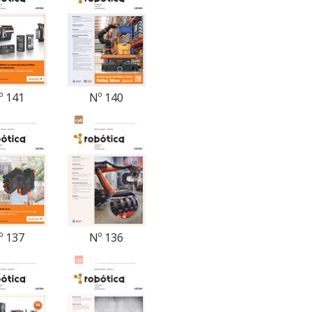
º 141
Nº 140
º 137
Nº 136