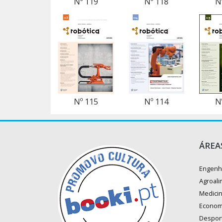
Nº 119
Nº 118
N
Nº 115
Nº 114
N
ÁREA
Engenh
Agroali
Medici
Econom
Despor