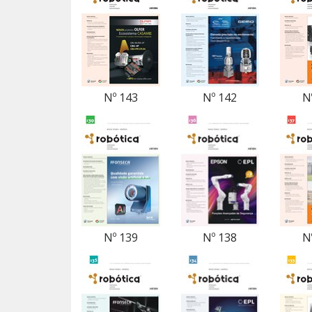
Nº 143
Nº 142
N
Nº 139
Nº 138
N