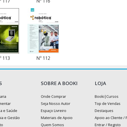
º 117
Nº 116
º 113
Nº 112
S
SOBRE A BOOKI
LOJA
aria
Onde Comprar
Booki|Cursos
mentar
Seja Nosso Autor
Top de Vendas
na e Saúde
Espaço Livreiro
Destaques
ia e Gestão
Materiais de Apoio
Apoio ao Cliente /
to
Quem Somos
Entrar / Registo