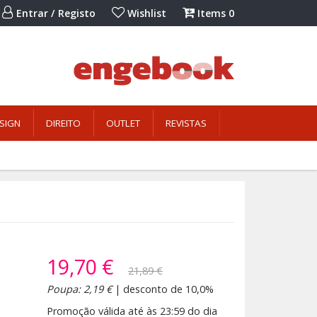
Entrar / Registo
Wishlist
Items
0
SIGN
DIREITO
OUTLET
REVISTAS
19,70 €
21,89 €
Poupa: 2,19 €
| desconto de 10,0%
Promoção válida até às 23:59 do dia