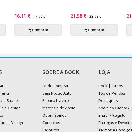
16,11 €
21,58 €
21
17,90 €
23,98 €
Comprar
Comprar
S
SOBRE A BOOKI
LOJA
aria
Onde Comprar
Booki|Cursos
mentar
Seja Nosso Autor
Top de Vendas
na e Saúde
Espaço Livreiro
Destaques
ia e Gestão
Materiais de Apoio
Apoio ao Cliente /
to
Quem Somos
Entrar / Registo
tura e Design
Contactos
Entregas e Devolu
Parceiros
Termos e Condiçõ