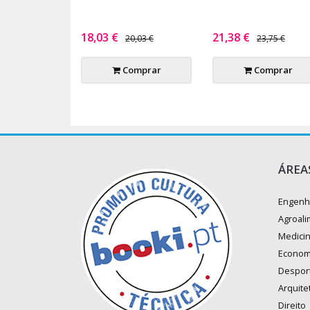
18,03 €
21,38 €
20,03 €
23,75 €
Comprar
Comprar
ÁREA
Engenh
Agroali
Medici
Econom
Despor
Arquite
Direito