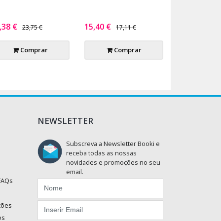
,38 €
15,40 €
23,75 €
17,11 €
Comprar
Comprar
NEWSLETTER
Subscreva a Newsletter Booki e
receba todas as nossas
novidades e promoções no seu
email.
 FAQs
ções
es