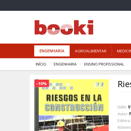
ENGENHARIA
AGROALIMENTAR
MEDICI
INÍCIO
ENGENHARIA
ENSINO PROFISSIONAL
Rie
-10%
9
ISBN:
Autor:
Editora:
Número