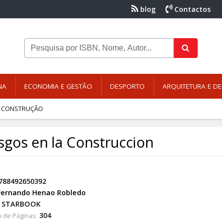
blog
Contactos
NA
ECONOMIA E GESTÃO
DESPORTO
ARQUITETURA E DE
CONSTRUÇÃO
sgos en la Construccion
788492650392
Fernando Henao Robledo
STARBOOK
304
 de Páginas: