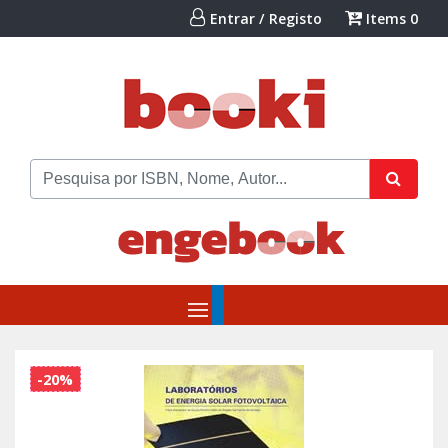
Entrar / Registo
Items
0
-20%