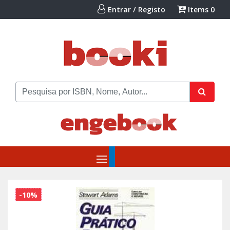
Entrar / Registo
Items
0
-10%