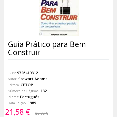
Guia Prático para Bem
Construir
9726410312
ISBN:
Stewart Adams
Autor:
CETOP
Editora:
132
Número de Páginas:
Português
Idioma:
1989
Data Edição:
21,58 €
23,98 €