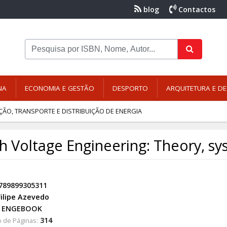
blog
Contactos
NA
ECONOMIA E GESTÃO
DESPORTO
ARQUITETURA E DE
ÃO, TRANSPORTE E DISTRIBUIÇÃO DE ENERGIA
h Voltage Engineering: Theory, sy
789899305311
Filipe Azevedo
ENGEBOOK
314
 de Páginas: