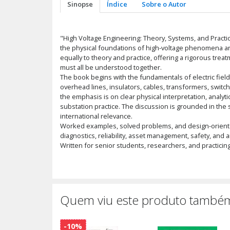
Sinopse
Índice
Sobre o Autor
"High Voltage Engineering: Theory, Systems, and Practi
the physical foundations of high-voltage phenomena and
equally to theory and practice, offering a rigorous trea
must all be understood together.
The book begins with the fundamentals of electric fiel
overhead lines, insulators, cables, transformers, swit
the emphasis is on clear physical interpretation, analyti
substation practice. The discussion is grounded in the 
international relevance.
Worked examples, solved problems, and design-oriented
diagnostics, reliability, asset management, safety, and a
Written for senior students, researchers, and practicin
Quem viu este produto também
-10%