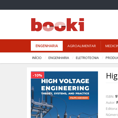
ENGENHARIA
AGROALIMENTAR
MEDICI
INÍCIO
ENGENHARIA
ELETROTECNIA
PRODUÇ
Hig
-10%
9
ISBN:
Autor:
Editora:
Número