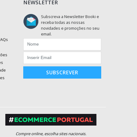
NEWSLETTER
Subscreva a Newsletter Booki e
receba todas as nossas
novidades e promoções no seu
email.
 FAQs
ções
es
dade
SUBSCREVER
ões
Compre online, escolha sites nacionais.