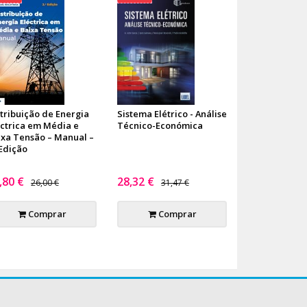
stribuição de Energia
Sistema Elétrico - Análise
éctrica em Média e
Técnico-Económica
ixa Tensão – Manual –
 Edição
,80 €
28,32 €
26,00 €
31,47 €
Comprar
Comprar