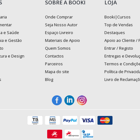
S
SOBRE A BOOKI
LOJA
aria
Onde Comprar
Booki|Cursos
mentar
Seja Nosso Autor
Top de Vendas
na e Saúde
Espaço Livreiro
Destaques
ia e Gestão
Materiais de Apoio
Apoio ao Cliente /
to
Quem Somos
Entrar / Registo
tura e Design
Contactos
Entregas e Devolu
Parceiros
Termos e Condiçõ
Mapa do site
Política de Privaci
s
Blog
Livro de Reclamaç