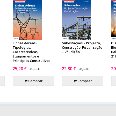
Linhas Aéreas -
Subestações – Projecto,
Di
Tipologias,
Construção, Fiscalização
El
Características,
– 2ª Edição
Ba
Equipamentos e
2ª
Princípios Construtivos
25,20 €
22,80 €
20
31,50 €
28,50 €
Comprar
Comprar