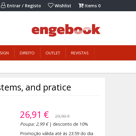
Entrar / Registo
Wishlist
Items
0
SIGN
DIREITO
OUTLET
REVISTAS
stems, and pratice
26,91 €
29,90 €
Poupa: 2,99 €
| desconto de 10%
Promoção válida até às 23:59 do dia