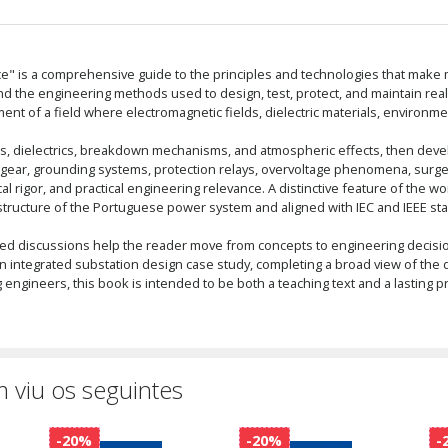
ce" is a comprehensive guide to the principles and technologies that make
 the engineering methods used to design, test, protect, and maintain real
tment of a field where electromagnetic fields, dielectric materials, environm
ds, dielectrics, breakdown mechanisms, and atmospheric effects, then deve
chgear, grounding systems, protection relays, overvoltage phenomena, surge
cal rigor, and practical engineering relevance. A distinctive feature of the w
structure of the Portuguese power system and aligned with IEC and IEEE stan
 discussions help the reader move from concepts to engineering decisions
n integrated substation design case study, completing a broad view of the dis
g engineers, this book is intended to be both a teaching text and a lasting 
 viu os seguintes
-20%
-20%
-