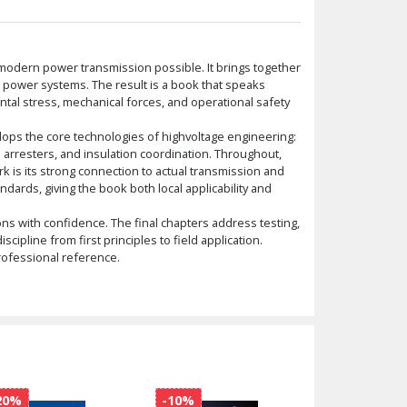
 modern power transmission possible. It brings together
 power systems. The result is a book that speaks
ental stress, mechanical forces, and operational safety
lops the core technologies of highvoltage engineering:
 arresters, and insulation coordination. Throughout,
ork is its strong connection to actual transmission and
dards, giving the book both local applicability and
 with confidence. The final chapters address testing,
cipline from first principles to field application.
professional reference.
20%
-10%