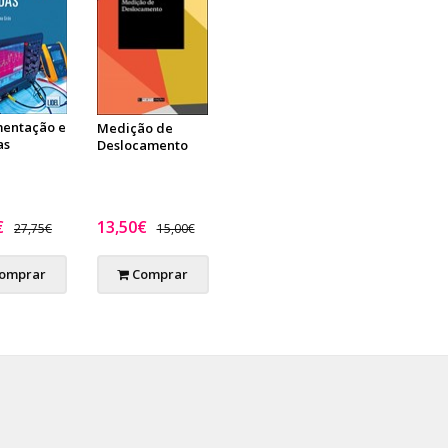
mentação e
Medição de
as
Deslocamento
€
13,50€
27,75€
15,00€
omprar
Comprar