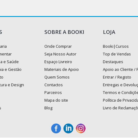
S
SOBRE A BOOKI
LOJA
aria
Onde Comprar
Booki|Cursos
mentar
Seja Nosso Autor
Top de Vendas
na e Saúde
Espaço Livreiro
Destaques
ia e Gestão
Materiais de Apoio
Apoio ao Cliente /
to
Quem Somos
Entrar / Registo
tura e Design
Contactos
Entregas e Devolu
Parceiros
Termos e Condiçõ
Mapa do site
Política de Privaci
s
Blog
Livro de Reclamaç