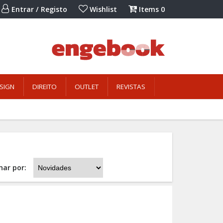
Entrar / Registo
Wishlist
Items
0
SIGN
DIREITO
OUTLET
REVISTAS
nar por: