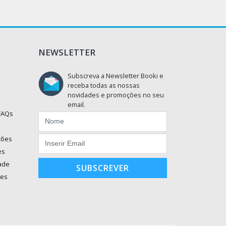
NEWSLETTER
Subscreva a Newsletter Booki e
receba todas as nossas
novidades e promoções no seu
email.
 FAQs
ções
es
dade
SUBSCREVER
ões