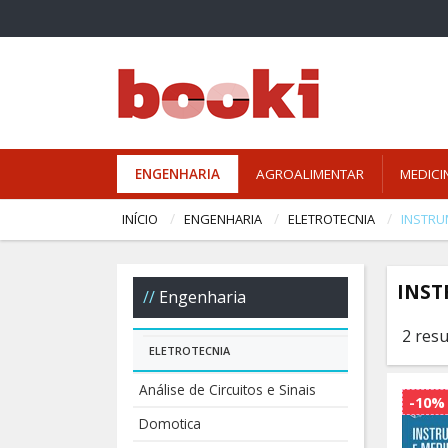
ENGENHARIA
AGROALIMENTAR
MEDICI
INÍCIO
ENGENHARIA
ELETROTECNIA
INSTRU
INST
Engenharia
2 res
ELETROTECNIA
Análise de Circuitos e Sinais
-10%
Domotica