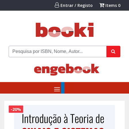
Entrar / Registo
Items
0
-20%