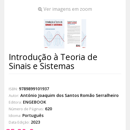
Ver imagens em zoom
Introdução à Teoria de
Sinais e Sistemas
9789899101937
ISBN:
António Joaquim dos Santos Romão Serralheiro
Autor:
ENGEBOOK
Editora:
620
Número de Páginas:
Português
Idioma:
2023
Data Edição: