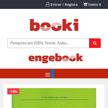
Entrar / Registo
Items
0
-10%