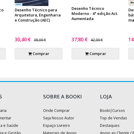
Desenho Técnico
co
Desenho Técnico para
De
Moderno - 4ª edição Act.
Arquitetura, Engenharia
bás
Aumentada
e Construção (AEC)
ma
30,40 €
37,80 €
14
38,00 €
42,00 €
Comprar
Comprar
S
SOBRE A BOOKI
LOJA
aria
Onde Comprar
Booki|Cursos
mentar
Seja Nosso Autor
Top de Vendas
na e Saúde
Espaço Livreiro
Destaques
ia e Gestão
Materiais de Apoio
Apoio ao Cliente /