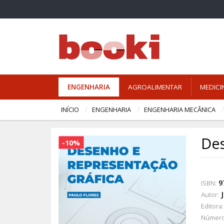
ENGENHARIA
AGROALIMENTAR
MEDICI
INÍCIO
ENGENHARIA
ENGENHARIA MECÂNICA
Des
-10%
9
ISBN:
Autor:
Editora:
Número