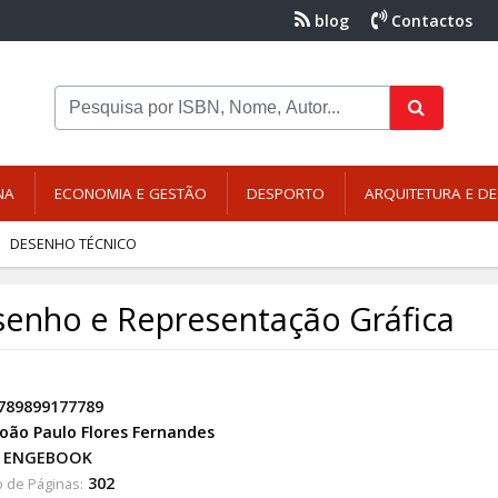
blog
Contactos
NA
ECONOMIA E GESTÃO
DESPORTO
ARQUITETURA E DE
DESENHO TÉCNICO
enho e Representação Gráfica
789899177789
João Paulo Flores Fernandes
ENGEBOOK
302
 de Páginas: