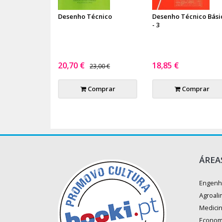
Desenho Técnico
Desenho Técnico Bási
- 3
20,70 €
18,85 €
23,00 €
Comprar
Comprar
ÁREA
Engenh
Agroali
Medici
Econom