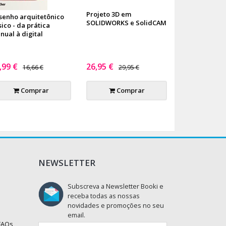
Projeto 3D em
senho arquitetônico
SOLIDWORKS e SolidCAM
ico - da prática
nual à digital
,99 €
26,95 €
16,66 €
29,95 €
Comprar
Comprar
NEWSLETTER
Subscreva a Newsletter Booki e
receba todas as nossas
novidades e promoções no seu
email.
 FAQs