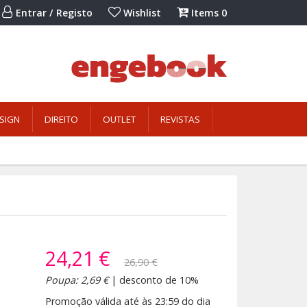
Entrar / Registo
Wishlist
Items
0
SIGN
DIREITO
OUTLET
REVISTAS
24,21 €
26,90 €
Poupa: 2,69 €
| desconto de 10%
Promoção válida até às 23:59 do dia