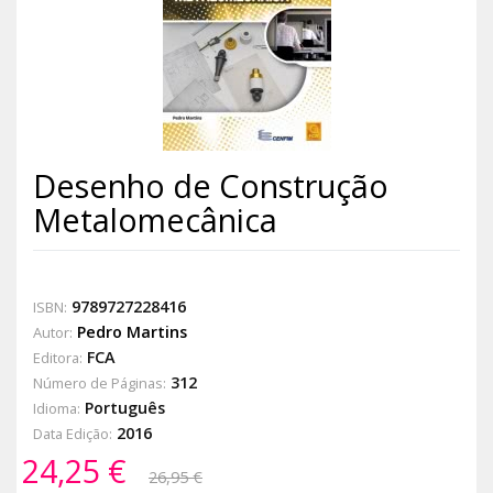
Desenho de Construção
Metalomecânica
9789727228416
ISBN:
Pedro Martins
Autor:
FCA
Editora:
312
Número de Páginas:
Português
Idioma:
2016
Data Edição:
24,25 €
26,95 €