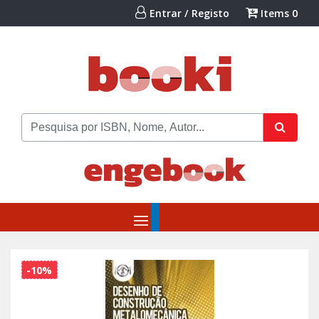
Entrar / Registo
Items
0
-10%