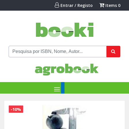
Entrar / Registo
Items
0
-10%