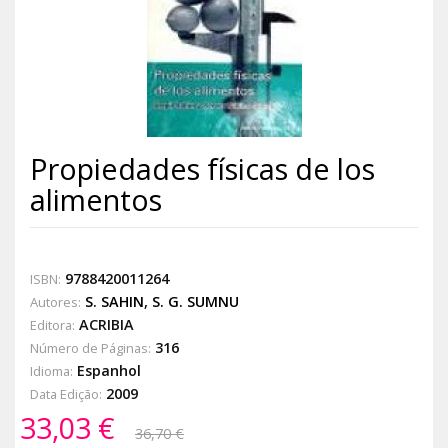
Propiedades físicas de los
alimentos
9788420011264
ISBN:
S. SAHIN
,
S. G. SUMNU
Autores:
ACRIBIA
Editora:
316
Número de Páginas:
Espanhol
Idioma:
2009
Data Edição:
33,03 €
36,70 €