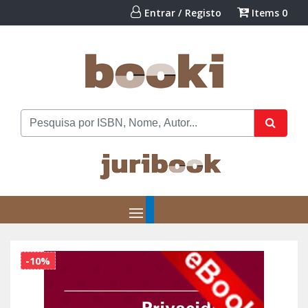
Entrar / Registo
Items
0
-10%