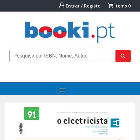
Entrar / Registo
Items
0