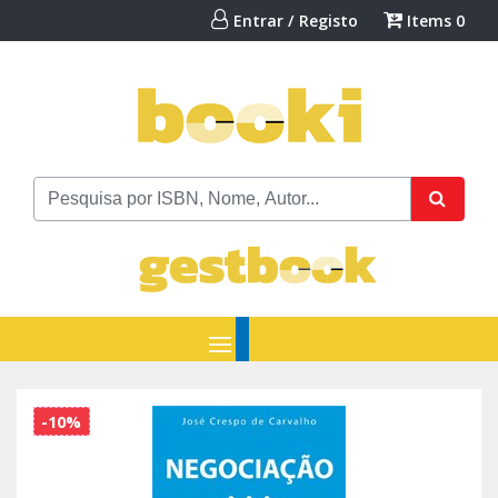
Entrar / Registo
Items
0
-10%