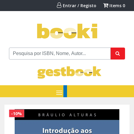
Entrar / Registo
Items
0
-10%