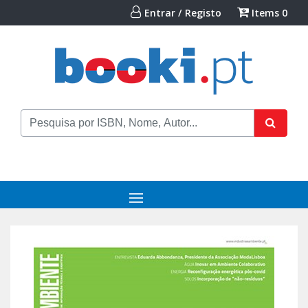
Entrar / Registo
Items
0