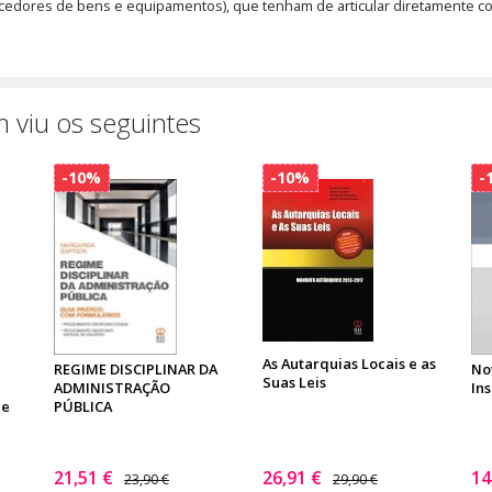
necedores de bens e equipamentos), que tenham de articular diretamente c
 viu os seguintes
-10%
-10%
-
As Autarquias Locais e as
REGIME DISCIPLINAR DA
No
Suas Leis
ADMINISTRAÇÃO
Ins
 e
PÚBLICA
21,51 €
26,91 €
14
23,90 €
29,90 €