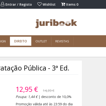
Entrar / Registo
Wishlist
Items
0
SIGN
DIREITO
OUTLET
REVISTAS
tação Pública - 3ª Ed.
12,95 €
14,39 €
Poupa: 1,44 €
| desconto de 10,0%
Promoção válida até às 23:59 do dia