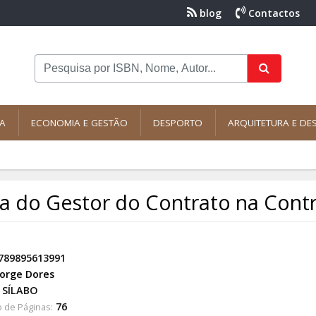
blog
Contactos
NA
ECONOMIA E GESTÃO
DESPORTO
ARQUITETURA E DE
a do Gestor do Contrato na Contra
789895613991
Jorge Dores
SÍLABO
76
 de Páginas: