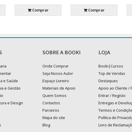
Comprar
Comprar
S
SOBRE A BOOKI
LOJA
aria
Onde Comprar
Booki|Cursos
mentar
Seja Nosso Autor
Top de Vendas
na e Saúde
Espaço Livreiro
Destaques
ia e Gestão
Materiais de Apoio
Apoio ao Cliente /
to
Quem Somos
Entrar / Registo
tura e Design
Contactos
Entregas e Devolu
Parceiros
Termos e Condiçõ
Mapa do site
Política de Privaci
s
Blog
Livro de Reclamaç