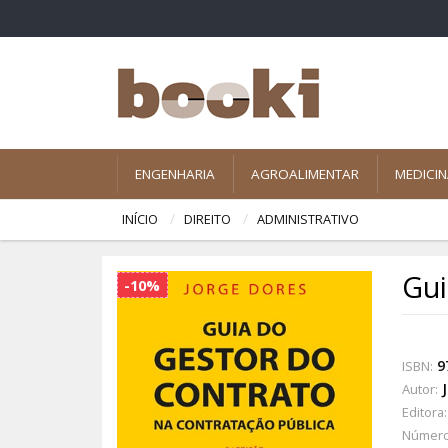
ENGENHARIA
AGROALIMENTAR
MEDICI
INÍCIO
DIREITO
ADMINISTRATIVO
Gui
-10%
9
ISBN:
Autor:
Editora:
Número