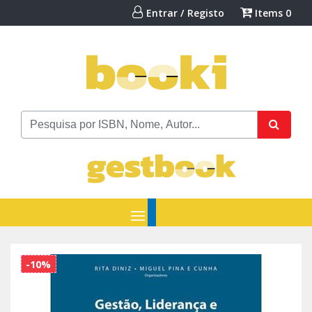
Entrar / Registo
Items
0
-10%