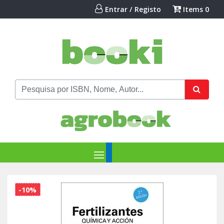
Entrar / Registo
Items
0
-10%