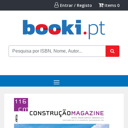
Entrar / Registo
Items
0