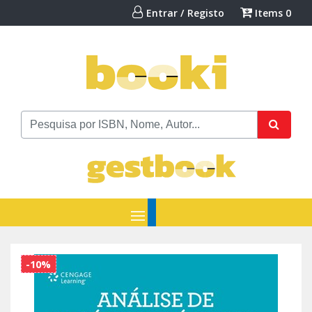
Entrar / Registo
Items
0
-10%