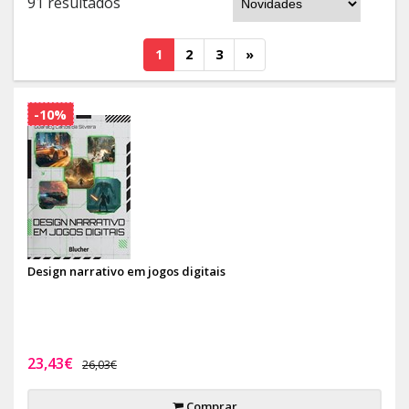
91 resultados
1
2
3
»
-10%
Design narrativo em jogos digitais
23,43€
26,03€
Comprar