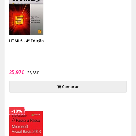
HTML5 - 4ª Edição
25,97€
28,85€
Comprar
-10%