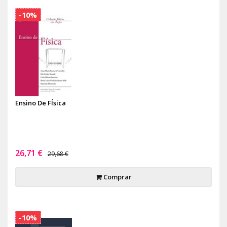
-10%
Ensino De FÍsica
26,71 €
29,68 €
Comprar
-10%