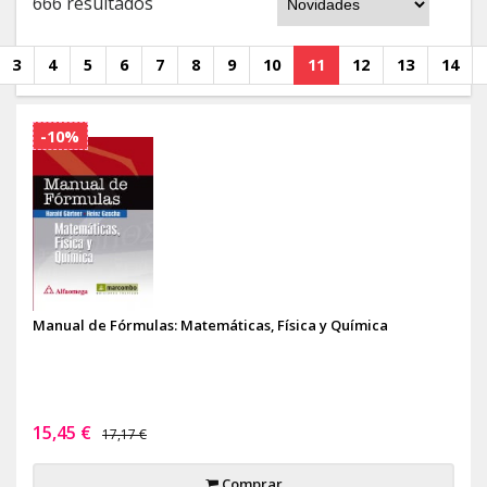
666 resultados
3
4
5
6
7
8
9
10
11
12
13
14
-10%
Manual de Fórmulas: Matemáticas, Física y Química
15,45 €
17,17 €
Comprar