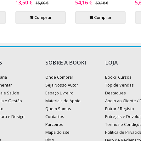
13,50 €
54,16 €
5,
15,00 €
60,18 €
Comprar
Comprar
S
SOBRE A BOOKI
LOJA
aria
Onde Comprar
Booki|Cursos
mentar
Seja Nosso Autor
Top de Vendas
na e Saúde
Espaço Livreiro
Destaques
ia e Gestão
Materiais de Apoio
Apoio ao Cliente /
to
Quem Somos
Entrar / Registo
tura e Design
Contactos
Entregas e Devolu
Parceiros
Termos e Condiçõ
Mapa do site
Política de Privaci
s
Blog
Livro de Reclamaç