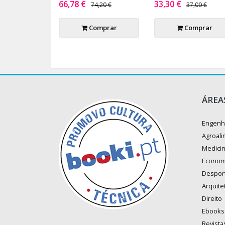
66,78 €
33,30 €
74,20 €
37,00 €
Comprar
Comprar
ÁREA
Engenh
Agroali
Medici
Econom
Despor
Arquite
Direito
Ebooks
Revista