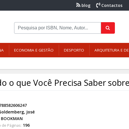
blog
Contactos
NA
ECONOMIA E GESTÃO
DESPORTO
ARQUITETURA E DE
o o que Você Precisa Saber sobre
788582606247
Goldemberg, José
BOOKMAN
196
 de Páginas: