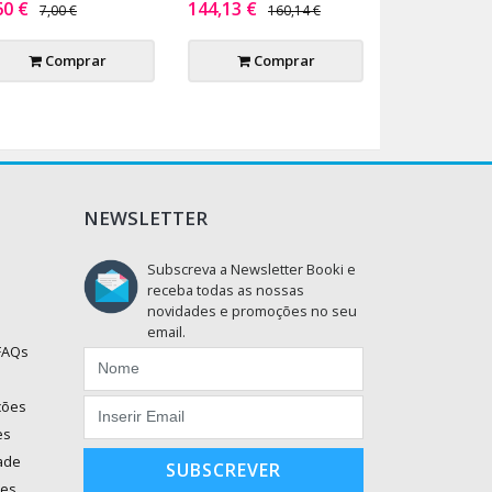
60 €
144,13 €
7,00 €
160,14 €
Comprar
Comprar
NEWSLETTER
Subscreva a Newsletter Booki e
receba todas as nossas
novidades e promoções no seu
email.
 FAQs
ções
es
dade
SUBSCREVER
ões