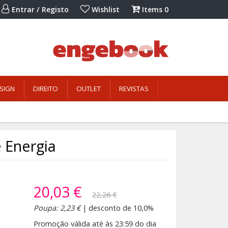
Entrar / Registo
Wishlist
Items
0
SIGN
DIREITO
OUTLET
REVISTAS
 Energia
20,03 €
22,26 €
Poupa: 2,23 €
| desconto de 10,0%
Promoção válida até às 23:59 do dia