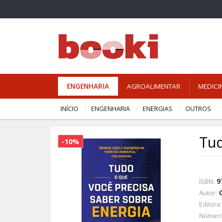
ENGENHARIA
AGROALIMENTAR
MEDICI
INÍCIO
ENGENHARIA
ENERGIAS
OUTROS
Tud
-10%
9
ISBN:
Autor:
Editora:
Número