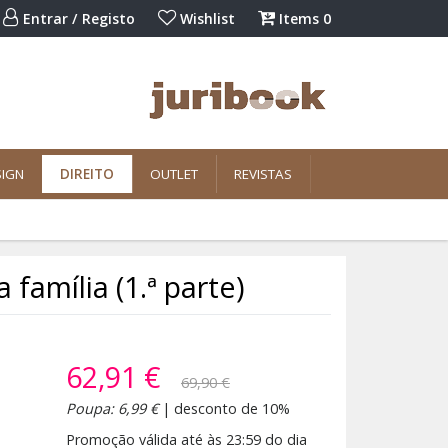
Entrar / Registo
Wishlist
Items
0
SIGN
DIREITO
OUTLET
REVISTAS
 família (1.ª parte)
62,91 €
69,90 €
Poupa: 6,99 €
| desconto de 10%
Promoção válida até às 23:59 do dia