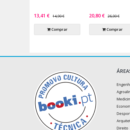
13,41 €
20,80 €
14,90 €
26,00 €
Comprar
Comprar
ÁREA
Engenh
Agroali
Medici
Econom
Despor
Arquite
Direito