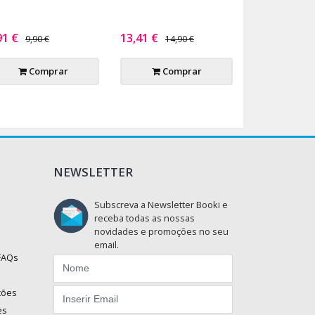
91 €
13,41 €
9,90 €
14,90 €
Comprar
Comprar
NEWSLETTER
Subscreva a Newsletter Booki e
receba todas as nossas
novidades e promoções no seu
email.
 FAQs
ções
es