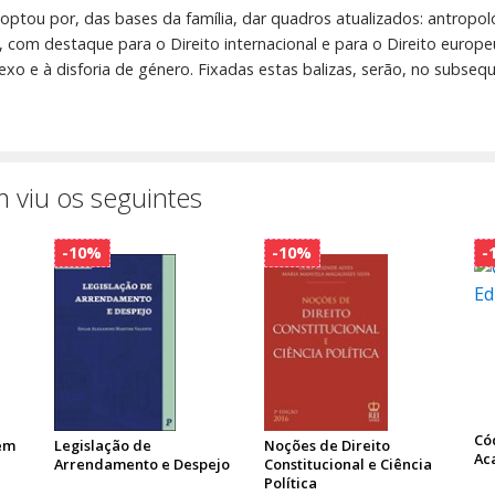
optou por, das bases da família, dar quadros atualizados: antropoló
s, com destaque para o Direito internacional e para o Direito euro
 e à disforia de género. Fixadas estas balizas, serão, no subseq
 viu os seguintes
-10%
-10%
-
Cód
 em
Legislação de
Noções de Direito
Ac
Arrendamento e Despejo
Constitucional e Ciência
Política