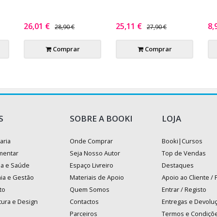
26,01 €
25,11 €
8,
28,90 €
27,90 €
Comprar
Comprar
S
SOBRE A BOOKI
LOJA
aria
Onde Comprar
Booki|Cursos
mentar
Seja Nosso Autor
Top de Vendas
na e Saúde
Espaço Livreiro
Destaques
ia e Gestão
Materiais de Apoio
Apoio ao Cliente /
to
Quem Somos
Entrar / Registo
tura e Design
Contactos
Entregas e Devolu
Parceiros
Termos e Condiçõ