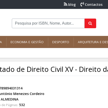
blog
Contactos
NA
ECONOMIA E GESTÃO
DESPORTO
ARQUITETURA E DE
tado de Direito Civil XV - Direito da
789894031314
António Menezes Cordeiro
ALMEDINA
532
 de Páginas: