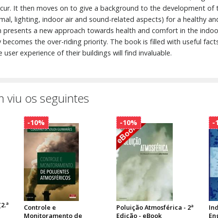
ur. It then moves on to give a background to the development of t
mal, lighting, indoor air and sound-related aspects) for a healthy 
ction presents a new approach towards health and comfort in the in
becomes the over-riding priority. The book is filled with useful fact
ser experience of their buildings will find invaluable.
 viu os seguintes
-10%
-10%
-
2.ª
Controle e
Poluição Atmosférica - 2ª
Ind
Monitoramento de
Edição - eBook
En