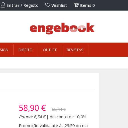
Entrar / Registo
Wishlist
Items
0
SIGN
DIREITO
OUTLET
REVISTAS
58,90 €
65,44 €
Poupa: 6,54 €
| desconto de 10,0%
Promoção válida até às 23:59 do dia