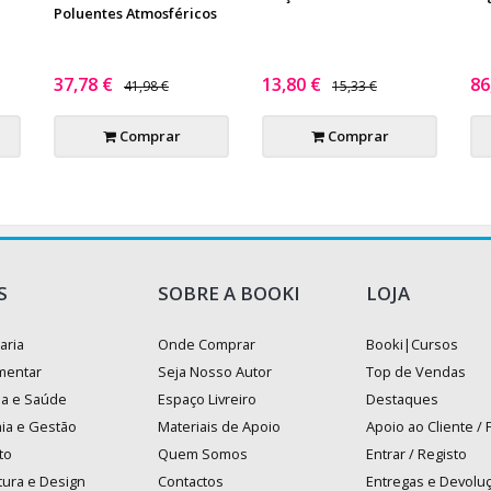
Poluentes Atmosféricos
37,78 €
13,80 €
86
41,98 €
15,33 €
Comprar
Comprar
S
SOBRE A BOOKI
LOJA
aria
Onde Comprar
Booki|Cursos
mentar
Seja Nosso Autor
Top de Vendas
na e Saúde
Espaço Livreiro
Destaques
ia e Gestão
Materiais de Apoio
Apoio ao Cliente /
to
Quem Somos
Entrar / Registo
tura e Design
Contactos
Entregas e Devolu