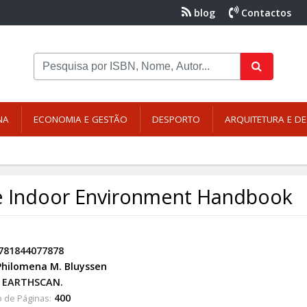
blog
Contactos
NA
ECONOMIA E GESTÃO
DESPORTO
ARQUITETURA E DE
 Indoor Environment Handbook
781844077878
Philomena M. Bluyssen
EARTHSCAN.
400
 de Páginas: