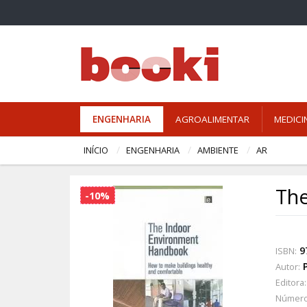
ENGENHARIA
AGROALIMENTAR
MEDICI
INÍCIO
ENGENHARIA
AMBIENTE
AR
The
-10%
9
ISBN:
Autor:
Editora:
Número