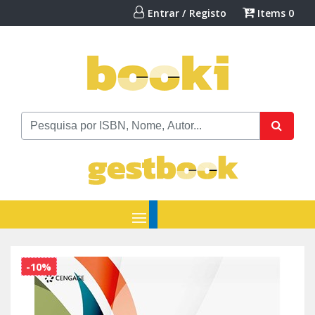
Entrar / Registo
Items
0
-10%