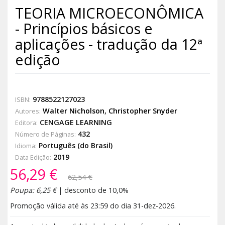
TEORIA MICROECONÔMICA
- Princípios básicos e
aplicações - tradução da 12ª
edição
9788522127023
ISBN:
Walter Nicholson
,
Christopher Snyder
Autores:
CENGAGE LEARNING
Editora:
432
Número de Páginas:
Português (do Brasil)
Idioma:
2019
Data Edição:
56,29 €
62,54 €
Poupa: 6,25 €
| desconto de 10,0%
Promoção válida até às 23:59 do dia 31-dez-2026.