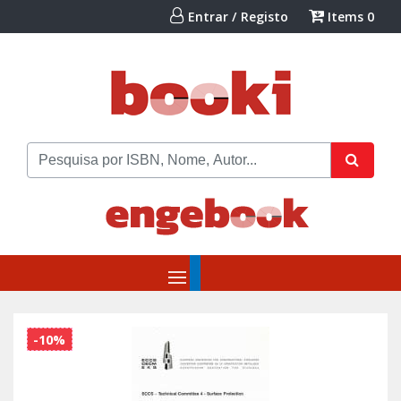
Entrar / Registo
Items
0
-10%