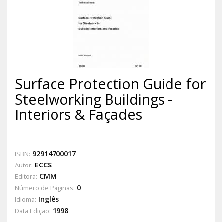
Surface Protection Guide for
Steelworking Buildings -
Interiors & Façades
92914700017
ISBN:
ECCS
Autor:
CMM
Editora:
0
Número de Páginas:
Inglês
Idioma:
1998
Data Edição: