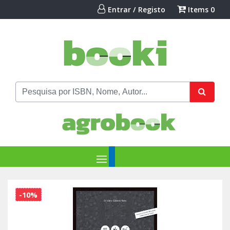
Entrar / Registo
Items
0
-10%