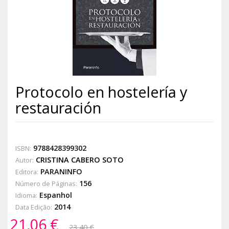
Protocolo en hostelería y
restauración
9788428399302
ISBN:
CRISTINA CABERO SOTO
Autor:
PARANINFO
Editora:
156
Número de Páginas:
Espanhol
Idioma:
2014
Data Edição:
21,06 €
23,40 €