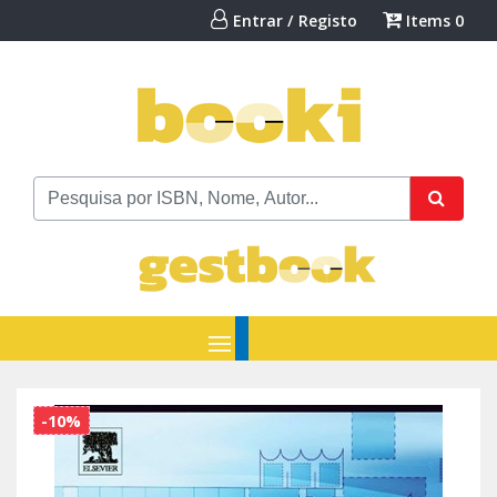
Entrar / Registo
Items
0
-10%