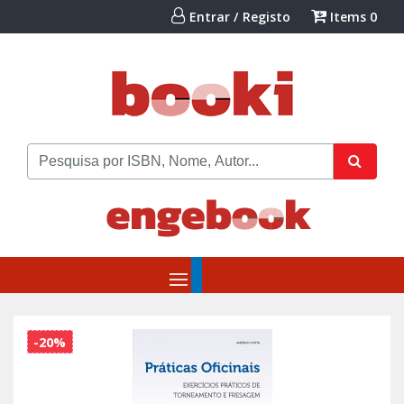
Entrar / Registo
Items
0
-20%