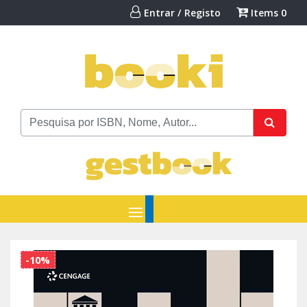
Entrar / Registo
Items
0
-10%