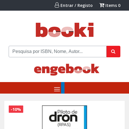
Entrar / Registo
Items
0
-10%