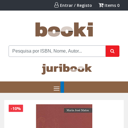
Entrar / Registo
Items
0
-10%