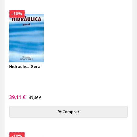
-10%
Hidráulica Geral
39,11 €
43,46 €
Comprar
-10%