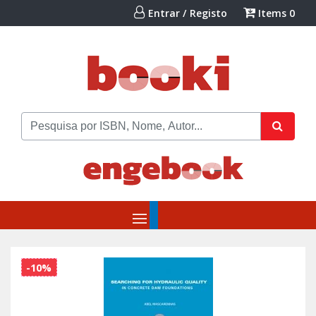
Entrar / Registo
Items
0
-10%