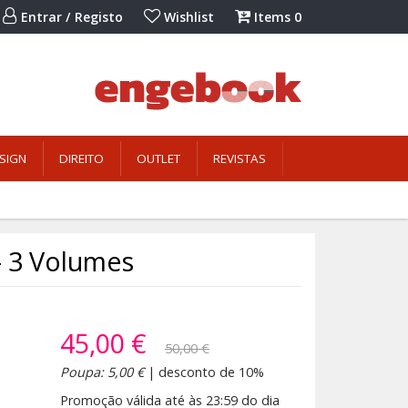
Entrar / Registo
Wishlist
Items
0
SIGN
DIREITO
OUTLET
REVISTAS
- 3 Volumes
45,00 €
50,00 €
Poupa: 5,00 €
| desconto de 10%
Promoção válida até às 23:59 do dia