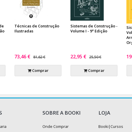
de
Técnicas de Construção
Sistemas de Construção -
Si
ção
Ilustradas
Volume I - 9ª Edição
Vo
Ar
Or
73,46 €
22,95 €
19
81,62 €
25,50 €
Comprar
Comprar
S
SOBRE A BOOKI
LOJA
aria
Onde Comprar
Booki|Cursos