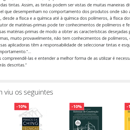
s tintas. Assim, as tintas podem ser vistas de muitas maneiras d
pel que desempenham no comportamento dos produtos onde são ap
s, desde a física e a química até à química dos polímeros, à física 
utor de matérias-primas pode ter conhecimentos de polímeros e f
sas matérias-primas de modo a obter as características desejadas 
r mas, muito provavelmente, não tem conhecimentos de polímeros
esas aplicadoras têm a responsabilidade de seleccionar tintas e e
comportamento.”…
s compreendê-las e entender a melhor forma de as utilizar é nece
ás descritas.”
 viu os seguintes
-10%
-10%
-