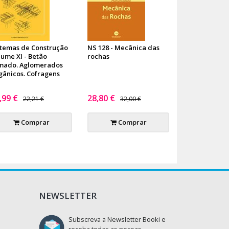
stemas de Construção
NS 128 - Mecânica das
lume XI - Betão
rochas
mado. Aglomerados
gânicos. Cofragens
,99 €
28,80 €
22,21 €
32,00 €
Comprar
Comprar
NEWSLETTER
Subscreva a Newsletter Booki e
receba todas as nossas