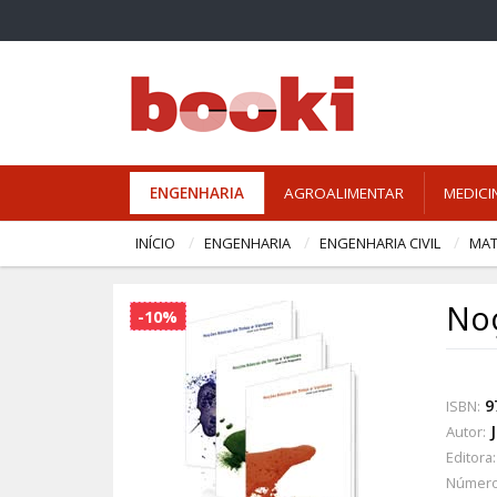
ENGENHARIA
AGROALIMENTAR
MEDICI
INÍCIO
ENGENHARIA
ENGENHARIA CIVIL
MAT
Noç
-10%
9
ISBN:
Autor:
Editora:
Número