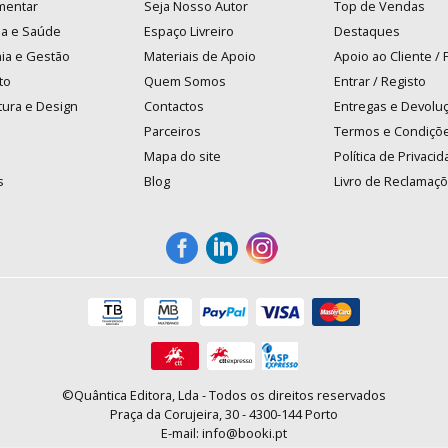
mentar
Seja Nosso Autor
Top de Vendas
na e Saúde
Espaço Livreiro
Destaques
ia e Gestão
Materiais de Apoio
Apoio ao Cliente /
to
Quem Somos
Entrar / Registo
tura e Design
Contactos
Entregas e Devolu
Parceiros
Termos e Condiçõ
Mapa do site
Política de Privaci
s
Blog
Livro de Reclamaç
©Quântica Editora, Lda - Todos os direitos reservados
Praça da Corujeira, 30 - 4300-144 Porto
E-mail: info@booki.pt