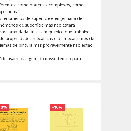
iferentes: como materiais complexos, como
licadas.” …
dos fenómenos de superfície e engenharia de
enómenos de superfície mas não estará
para uma dada tinta. Um químico que trabalhe
, de propriedades mecânicas e de mecanismos de
squemas de pintura mas provavelmente não estão
ssário usarmos algum do nosso tempo para
10%
-10%