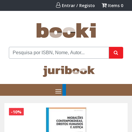
Entrar / Registo
Items
0
-10%