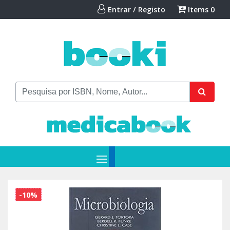
Entrar / Registo
Items
0
-10%