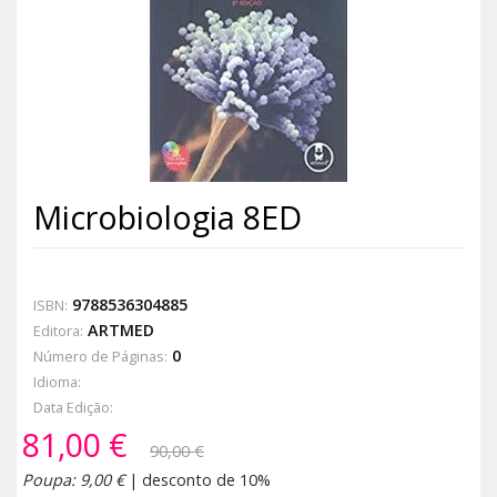
Microbiologia 8ED
9788536304885
ISBN:
ARTMED
Editora:
0
Número de Páginas:
Idioma:
Data Edição:
81,00 €
90,00 €
Poupa: 9,00 €
| desconto de 10%