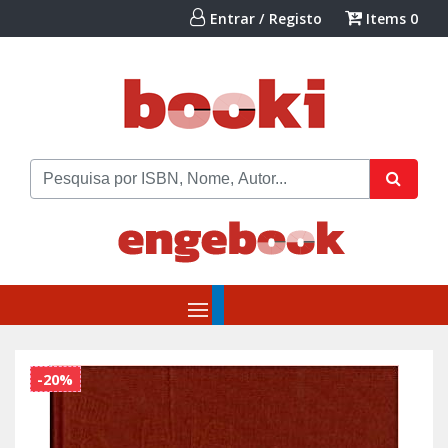
Entrar / Registo
Items
0
-20%