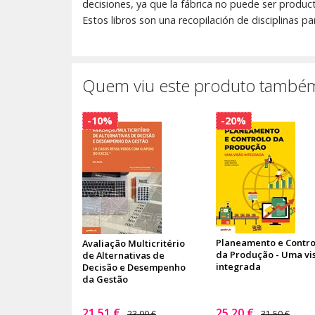
decisiones, ya que la fábrica no puede ser producti
Estos libros son una recopilación de disciplinas p
Quem viu este produto também
-10%
-20%
Planeamento e Contro
Avaliação Multicritério
da Produção - Uma vi
de Alternativas de
integrada
Decisão e Desempenho
da Gestão
21,51 €
25,20 €
23,90 €
31,50 €