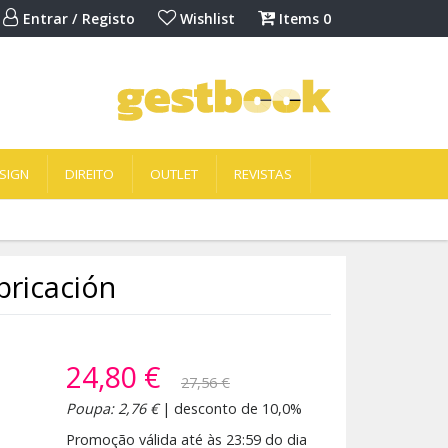
Entrar / Registo
Wishlist
Items
0
SIGN
DIREITO
OUTLET
REVISTAS
ricación
24,80 €
27,56 €
Poupa: 2,76 €
| desconto de 10,0%
Promoção válida até às 23:59 do dia