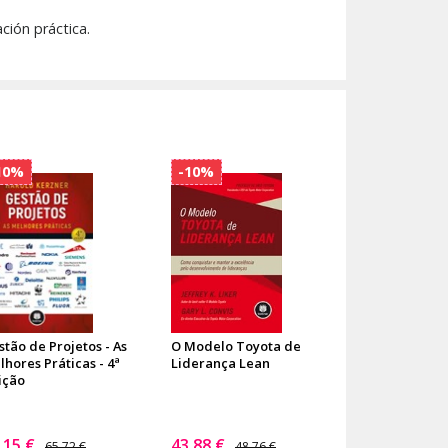
ción práctica.
10%
-10%
stão de Projetos - As
O Modelo Toyota de
hores Práticas - 4ª
Liderança Lean
ição
,15 €
43,88 €
65,72 €
48,76 €