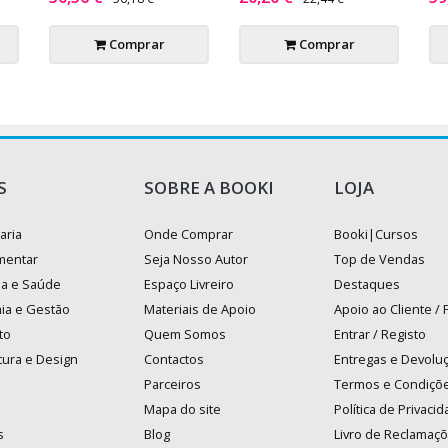
Comprar
Comprar
S
SOBRE A BOOKI
LOJA
aria
Onde Comprar
Booki|Cursos
mentar
Seja Nosso Autor
Top de Vendas
na e Saúde
Espaço Livreiro
Destaques
ia e Gestão
Materiais de Apoio
Apoio ao Cliente /
to
Quem Somos
Entrar / Registo
tura e Design
Contactos
Entregas e Devolu
Parceiros
Termos e Condiçõ
Mapa do site
Política de Privaci
s
Blog
Livro de Reclamaç