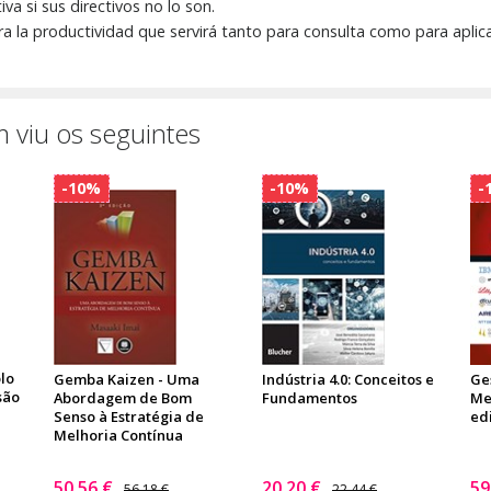
va si sus directivos no lo son.
ara la productividad que servirá tanto para consulta como para aplica
 viu os seguintes
-10%
-10%
-
lo
Gemba Kaizen - Uma
Indústria 4.0: Conceitos e
Ge
são
Abordagem de Bom
Fundamentos
Mel
Senso à Estratégia de
ed
Melhoria Contínua
50,56 €
20,20 €
59
56,18 €
22,44 €