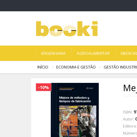
ENGENHARIA
AGROALIMENTAR
MEDICI
INÍCIO
ECONOMIA E GESTÃO
GESTÃO INDUSTRI
Mej
-10%
9
ISBN:
Autor:
Editora:
Número