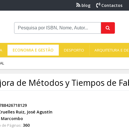
blog
Contactos
NA
ECONOMIA E GESTÃO
DESPORTO
ARQUITETURA E DE
AL
ora de Métodos y Tiempos de Fab
788426718129
Cruelles Ruiz, José Agustín
Marcombo
360
 de Páginas: