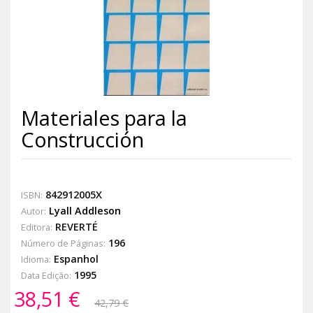
Materiales para la
Construcción
842912005X
ISBN:
Lyall Addleson
Autor:
REVERTÉ
Editora:
196
Número de Páginas:
Espanhol
Idioma:
1995
Data Edição:
38,51 €
42,79 €