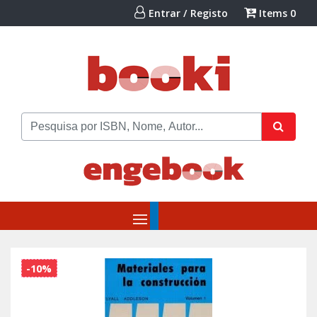
Entrar / Registo
Items
0
-10%