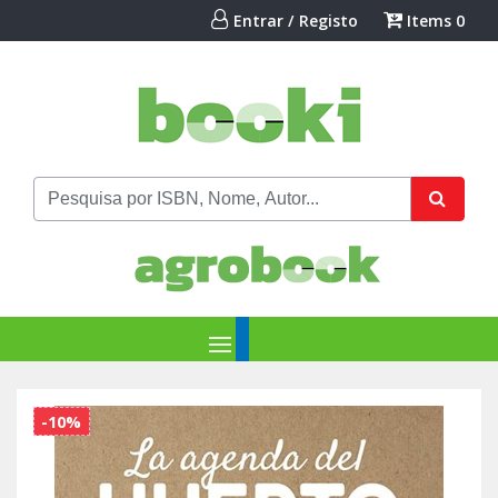
Entrar / Registo
Items
0
-10%